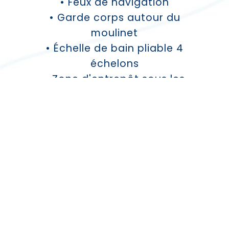
• Feux de navigation
• Garde corps autour du
moulinet
• Échelle de bain pliable 4
échelons
• Zone d'entrepôt sous les
marchepieds latéraux
• Zone d'entrepôt sous le
cockpit
• Zone d'entrepôt plate forme
• Espace passager 12 places
• Rembourrage amovible pour
les sièges passagers
• Réservoir de carburant 325Lt