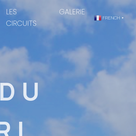
LES
GALERIE
FRENCH
▼
CIRCUITS
 DU
RI