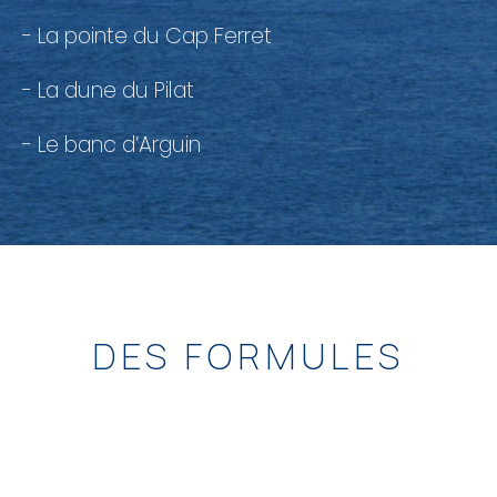
- La pointe du Cap Ferret
- La dune du Pilat
- Le banc d’Arguin
DES FORMULES
POUR PETITS ET
GRANDS